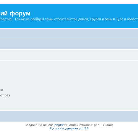
ский форум
артир). Так же не обойдем темы строительства домов, срубов и бань в Туле и област
ии
от раз
Создано на основе
phpBB
® Forum Software © phpBB Group
Русская поддержка phpBB