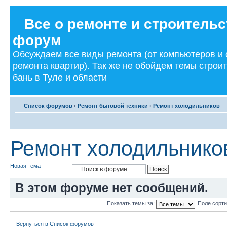
Все о ремонте и строительс
форум
Обсуждаем все виды ремонта (от компьютеров и
ремонта квартир). Так же не обойдем темы строи
бань в Туле и области
Список форумов
‹
Ремонт бытовой техники
‹
Ремонт холодильников
Ремонт холодильнико
Новая тема
В этом форуме нет сообщений.
Показать темы за:
Поле сорт
Вернуться в Список форумов